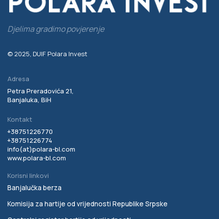
Djelima gradimo povjerenje
© 2025, DUIF Polara Invest
Adresa
Petra Preradovića 21,
Banjaluka, BiH
Kontakt
+38751226770
+38751226774
info(at)
polara-bl.com
www.polara-bl.com
Korisni linkovi
Banjalučka berza
Komisija za hartije od vrijednosti Republike Srpske