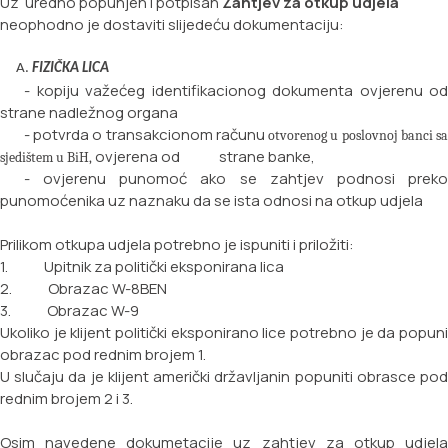
Uz uredno popunjen i potpisan
Zahtjev za otkup udjela
neophodno je dostaviti slijedeću dokumentaciju:
FIZIČKA LICA
- kopiju važećeg identifikacionog dokumenta ovjerenu od
strane nadležnog organa
- potvrda o transakcionom računu
otvorenog u poslovnoj banci s
ovjerena od strane
banke,
sjedištem u BiH,
- ovjerenu punomoć ako se zahtjev podnosi preko
punomoćenika uz naznaku da se ista odnosi na
otkup udjela
Prilikom otkupa udjela potrebno je ispuniti i priložiti:
1. Upitnik za politički eksponirana lica
2. Obrazac W-8BEN
3. Obrazac W-9
Ukoliko je klijent politički eksponirano lice potrebno je da popuni
obrazac pod rednim brojem 1.
U slučaju da je klijent američki državljanin popuniti obrasce pod
rednim brojem 2 i 3.
Osim navedene dokumetacije uz zahtjev za otkup udjela