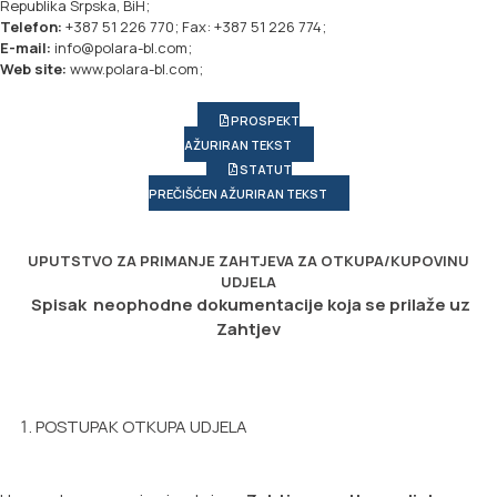
Republika Srpska, BiH;
Telefon:
+387 51 226 770; Fax: +387 51 226 774;
E-mail:
info@polara-bl.com;
Web site:
www.polara-bl.com;
PROSPEKT
AŽURIRAN TEKST
STATUT
PREČIŠĆEN AŽURIRAN TEKST
UPUTSTVO ZA PRIMANJE ZAHTJEVA ZA OTKUPA/KUPOVINU
UDJELA
Spisak neophodne dokumentacije koja se prilaže uz
Zahtjev
POSTUPAK OTKUPA UDJELA