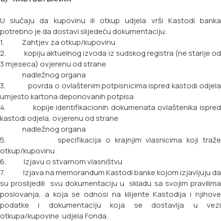
U slučaju da kupovinu ili otkup udjela vrši Kastodi banka
potrebno je da dostavi slijedeću dokumentaciju:
1. Zahtjev za otkup/kupovinu
2. kopiju aktuelnog izvoda iz sudskog registra (ne starije od
3 mjeseca) ovjerenu od strane
nadležnog organa
3. povrda o ovlaštenim potpisnicima ispred kastodi odjela
umjesto kartona deponovanih potpisa
4. kopije identifikacionih dokumenata ovlaštenika ispred
kastodi odjela, ovjerenu od strane
nadležnog organa
5. specifikacija o krajnjim vlasnicima koji traže
otkup/kupovinu
6. Izjavu o stvarnom vlasništvu
7. Izjava na memorandum Kastodi banke kojom izjavljuju da
su proslijedili svu dokumentaciju u
skladu sa svojim pravilim
poslovanja, a koja se odnosi na klijente Kastodija i njihove
podatke i
dokumentaciju koja se dostavlja u vez
otkupa/kupovine udjela Fonda.