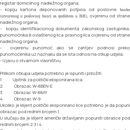
registar
domicilnog nadležnog organa,
- kopiju kartona deponovanih potpisa od poslovne
banke
ovjerenu od stran
(otvorenog u poslovnoj banci sa sjedištem
u BiH),
nadležnog organa,
- kopiju identifikacionog dokumenta zakonskog zastupnika,
punomoćnika ili ovlaštenog lica
pravnog lica ovjerenu od strane
nadležnog organa,
- ovjerenu punomoć ako se zahtjev podnosi preko
punomoćenika uz naznaku da se ista odnosi na
otkup udjela,
- Izjavu o stvarnom vlasništvu,
Prilikom otkupa udjela potrebno je ispuniti i priložiti:
1. Upitnik za politički eksponirana lica
2. Obrazac W-8BEN-E
3. Obrazac W-8IMY
4. Obrazac W-9
Ukoliko je klijent politički eksponirano lice potrebno je da popuni
obrazac pod rednim brojem 1.
U slučaju da je klijent američki državljanin popuniti obrasce pod
rednim brojem 2,3 i 4.