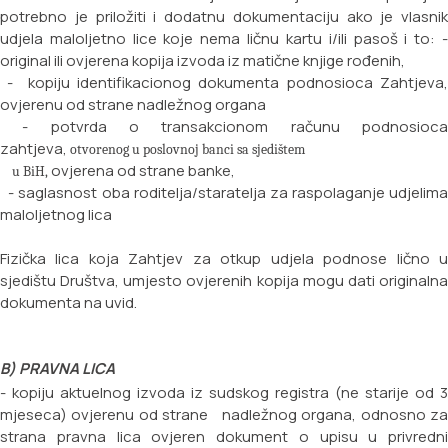
potrebno je priložiti i dodatnu dokumentaciju ako je vlasnik
udjela maloljetno lice koje nema ličnu kartu i/ili pasoš i to:
original ili ovjerena kopija izvoda iz matične knjige rođenih,
- kopiju identifikacionog dokumenta podnosioca Zahtjeva,
ovjerenu od strane nadležnog
organa
- potvrda o transakcionom računu podnosioca
zahtjeva,
otvorenog u poslovnoj banci sa sjedištem
ovjerena od strane banke,
u BiH,
- saglasnost oba roditelja/staratelja za raspolaganje udjelima
maloljetnog lica
Fizička lica koja Zahtjev za otkup udjela podnose lično u
sjedištu Društva, umjesto ovjerenih kopija mogu dati originalna
dokumenta na uvid.
B) PRAVNA LICA
- kopiju aktuelnog izvoda iz sudskog registra (ne starije od 3
mjeseca) ovjerenu od strane nadležnog organa, odnosno za
strana pravna lica ovjeren dokument o upisu u privredni