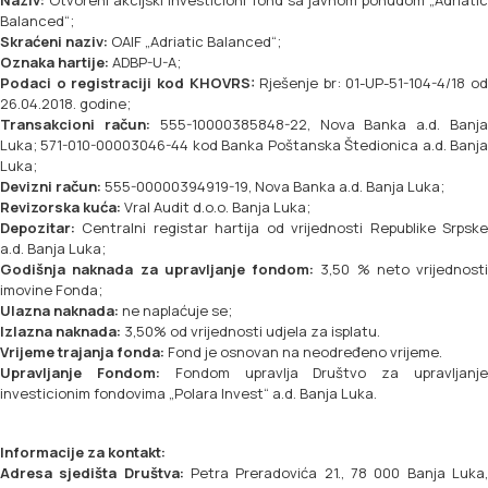
Naziv:
Otvoreni akcijski investicioni fond sa javnom ponudom „Adriatic
Balanced“;
Skraćeni naziv:
OAIF „Adriatic Balanced“;
Oznaka hartije:
ADBP-U-A;
Podaci o registraciji kod KHOVRS:
Rješenje br: 01-UP-51-104-4/18 od
26.04.2018. godine;
Transakcioni račun:
555-10000385848-22, Nova Banka a.d. Banj
Luka; 571-010-00003046-44 kod Banka Poštanska Štedionica a.d. Banja
Luka;
Devizni račun:
555-00000394919-19, Nova Banka a.d. Banja Luka;
Revizorska kuća:
Vral Audit d.o.o. Banja Luka;
Depozitar:
Centralni registar hartija od vrijednosti Republike Srpske
a.d. Banja Luka;
Godišnja naknada za upravljanje fondom:
3,50 % neto vrijednosti
imovine Fonda;
Ulazna naknada:
ne naplaćuje se;
Izlazna naknada:
3,50% od vrijednosti udjela za isplatu.
Vrijeme trajanja fonda:
Fond je osnovan na neodređeno vrijeme.
Upravljanje Fondom:
Fondom upravlja Društvo za upravljanj
investicionim fondovima „Polara Invest“ a.d. Banja Luka.
Informacije za kontakt:
Adresa sjedišta Društva:
Petra Preradovića 21., 78 000 Banja Luka,