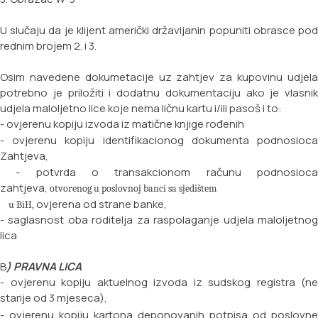
U slučaju da je klijent američki državljanin popuniti obrasce pod
rednim brojem 2. i 3.
Osim navedene dokumetacije uz zahtjev za kupovinu udjela
potrebno je priložiti i dodatnu dokumentaciju ako je vlasnik
udjela maloljetno lice koje nema ličnu kartu i/ili pasoš i to:
- ovjerenu kopiju izvoda iz matične knjige rođenih
- ovjerenu kopiju identifikacionog dokumenta podnosioca
Zahtjeva,
- potvrda o transakcionom računu podnosioca
zahtjeva,
otvorenog u poslovnoj banci sa sjedištem
ovjerena od strane banke,
u BiH,
- saglasnost oba roditelja za raspolaganje udjela maloljetnog
lica
B
) PRAVNA LICA
- ovjerenu kopiju aktuelnog izvoda iz sudskog registra (ne
starije od 3 mjeseca),
- ovjerenu kopiju kartona deponovanih potpisa od poslovne