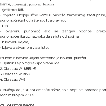
banke,
otvorenog u poslovnoj banci sa
sjedi
štem u BiH,
- ovjerenu kopiju lične karte ili pasoša zakonskog zastupnika,
punomoćnika ili ovlaštenog lica pravnog
lica,
- ovjerenu punomoć ako se zahtjev podnosi preko
punomoćenika uz naznaku da se ista odnosi na
kupovinu udjela,
- Izjavu o stvarnom vlasništvu
Prilikom kupovine udjela potrebno je ispuniti i priložiti:
1. Upitnik za politički eksponirana lica
2. Obrazac W- 8BEN-E
3. Obrazac W-8IMY
4. Obrazac W-9
U slučaju da je klijent američki državljanin popuniti obrasce pod
rednim brojem 2,3 i 4.
C) KASTODI BANKA