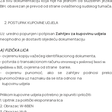
Za svu dokumentaciju koja nije na jednom od službenih jezika
BIH, obavezan je prevod od strane ovlaštenog sudskog tumača.
POSTUPAK KUPOVINE UDJELA
Uz uredno popunjen i potpisan
Zahtjev za kupovinu udjela
neophodno je dostaviti slijedeću dokumentaciju:
A) FIZIČKA LICA
- ovjerenu kopiju važećeg identifikacionog dokumenta,
- potvrda o transakcionom računu
otvorenog u poslovnoj banci sa
ovjerena od strane banke,
sjedištem u BiH,
- ovjerenu punomoć, ako se zahtjev podnosi preko
punomoćnika uz naznaku da se ista odnosi na
kupovinu udjela
Prilikom kupovine udjela potrebno je ispuniti i priložiti:
1. Upitnik za politički eksponirana lica
2. Obrazac W-8BEN
3. Obrazac W-9