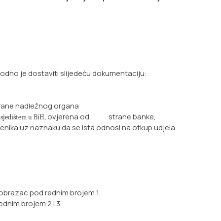
dno je dostaviti slijedeću dokumentaciju:
trane nadležnog organa
ovjerena od strane
banke,
sjedištem u BiH,
nika uz naznaku da se ista odnosi na
otkup udjela
i obrazac pod rednim brojem 1.
ednim brojem 2 i 3.