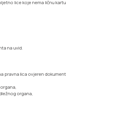
jetno lice koje nema ličnu kartu
nta na uvid.
na pravna lica ovjeren dokument
 organa,
adležnog organa,