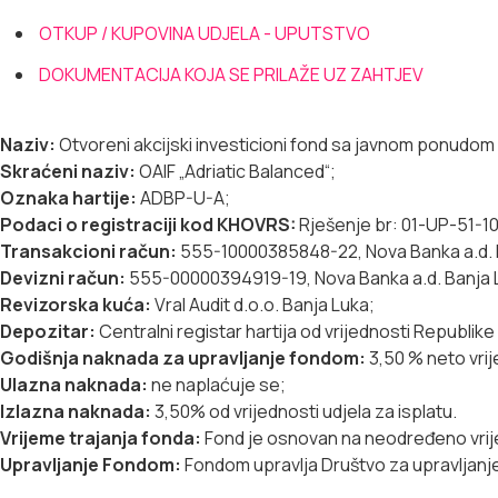
OTKUP / KUPOVINA UDJELA - UPUTSTVO
DOKUMENTACIJA KOJA SE PRILAŽE UZ ZAHTJEV
Naziv:
Otvoreni akcijski investicioni fond sa javnom ponudom 
Skraćeni naziv:
OAIF „Adriatic Balanced“;
Oznaka hartije:
ADBP-U-A;
Podaci o registraciji kod KHOVRS:
Rješenje br: 01-UP-51-10
Transakcioni račun:
555-10000385848-22, Nova Banka a.d. B
Devizni račun:
555-00000394919-19, Nova Banka a.d. Banja 
Revizorska kuća:
Vral Audit d.o.o. Banja Luka;
Depozitar:
Centralni registar hartija od vrijednosti Republike
Godišnja naknada za upravljanje fondom:
3,50 % neto vrij
Ulazna naknada:
ne naplaćuje se;
Izlazna naknada:
3,50% od vrijednosti udjela za isplatu.
Vrijeme trajanja fonda:
Fond je osnovan na neodređeno vri
Upravljanje Fondom:
Fondom upravlja Društvo za upravljanje 