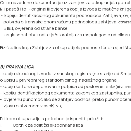
Osim navedene dokumetacije uz zahtjev za otkup udjela potrebno 
i/ili pasoš i to:
- original ili ovjerena kopija izvoda iz matične knjig
- kopiju identifikacionog dokumenta podnosioca Zahtjeva, ov
- potvrda o transakcionom računu podnosioca zahtjeva,
otvoren
ovjerena od strane banke,
u BiH,
- saglasnost oba roditelja/staratelja za raspolaganje udjelima 
Fizička lica koja Zahtjev za otkup udjela podnose lično u sjediš
B) PRAVNA LICA
- kopiju aktuelnog izvoda iz sudskog registra (ne starije od 3
o upisu u privredni registar
domicilnog nadležnog organa,
- kopiju kartona deponovanih potpisa od poslovne
banke (otvoreno
- kopiju identifikacionog dokumenta zakonskog zastupnika, pun
- ovjerenu punomoć ako se zahtjev podnosi preko punomoćenik
- Izjavu o stvarnom vlasništvu,
Prilikom otkupa udjela potrebno je ispuniti i priložiti:
1. Upitnik za politički eksponirana lica