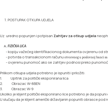
POSTUPAK OTKUPA UDJELA
Uz uredno popunjen i potpisan
Zahtjev za otkup udjela
neopho
FIZIČKA LICA
- kopiju važećeg identifikacionog dokumenta ovjerenu od s
- potvrda o transakcionom računu
otvorenog u poslovnoj banci sa 
- ovjerenu punomoć ako se zahtjev podnosi preko punomoće
Prilikom otkupa udjela potrebno je ispuniti i priložiti:
1. Upitnik za politički eksponirana lica
2. Obrazac W-8BEN
3. Obrazac W-9
Ukoliko je klijent politički eksponirano lice potrebno je da popun
U slučaju da je klijent američki državljanin popuniti obrasce pod r