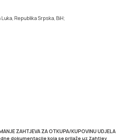
a Luka, Republika Srpska, BiH;
MANJE ZAHTJEVA ZA OTKUPA/KUPOVINU UDJELA
ne dokumentacije koja se prilaže uz Zahtjev