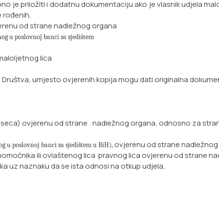
je priložiti i dodatnu dokumentaciju ako je vlasnik udjela malol
e rođenih,
jerenu od strane nadležnog
organa
og u poslovnoj banci sa sjedištem
maloljetnog lica
tu Društva, umjesto ovjerenih kopija mogu dati originalna dokume
 mjeseca) ovjerenu od strane nadležnog organa, odnosno za stra
ovjerenu od strane nadležnog
g u poslovnoj banci sa sjedištem
u BiH),
omoćnika ili ovlaštenog lica
pravnog lica ovjerenu od strane n
a uz naznaku da se ista odnosi na
otkup udjela,