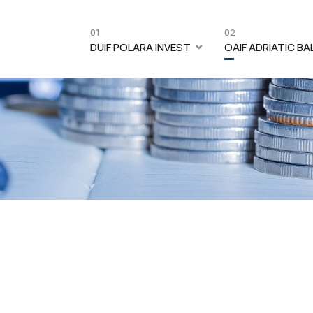
01
02
DUIF POLARA INVEST
OAIF ADRIATIC B