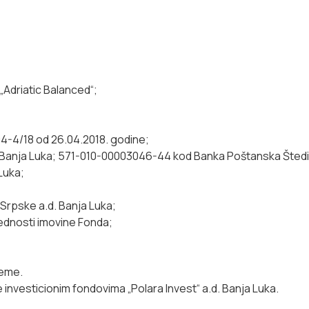
„Adriatic Balanced“;
4-4/18 od 26.04.2018. godine;
anja Luka; 571-010-00003046-44 kod Banka Poštanska Štedion
Luka;
 Srpske a.d. Banja Luka;
ednosti imovine Fonda;
jeme.
investicionim fondovima „Polara Invest“ a.d. Banja Luka.