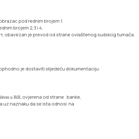
i obrazac pod rednim brojem 1.
ednim brojem 2,3 i 4.
BIH, obavezan je prevod od strane ovlaštenog sudskog tumača.
phodno je dostaviti slijedeću dokumentaciju:
ovjerena od strane banke,
ištem u BiH,
a uz naznaku da se ista odnosi na