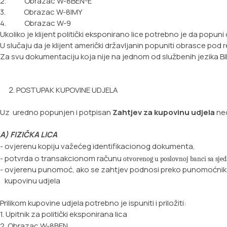
2. Obrazac W-8BEN-E
3. Obrazac W-8IMY
4. Obrazac W-9
Ukoliko je klijent politički eksponirano lice potrebno je da popun
U slučaju da je klijent američki državljanin popuniti obrasce pod r
Za svu dokumentaciju koja nije na jednom od službenih jezika 
POSTUPAK KUPOVINE UDJELA
Uz uredno popunjen i potpisan
Zahtjev za kupovinu udjela
neo
A) FIZIČKA LICA
- ovjerenu kopiju važećeg identifikacionog dokumenta,
- potvrda o transakcionom računu
otvorenog u poslovnoj banci sa sjed
- ovjerenu punomoć, ako se zahtjev podnosi preko punomoćnik
kupovinu udjela
Prilikom kupovine udjela potrebno je ispuniti i priložiti:
1. Upitnik za politički eksponirana lica
2. Obrazac W-8BEN