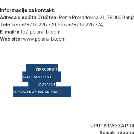
Informacije za kontakt:
Adresa sjedišta Društva:
Petra Preradovića 21., 78 000 Banj
Telefon:
+387 51 226 770; Fax: +387 51 226 774;
E-mail:
info@polara-bl.com;
Web site:
www.polara-bl.com;
PROSPEKT
AŽURIRAN TEKST
STATUT
PREČIŠĆEN AŽURIRAN TEKST
UPUTSTVO ZA PRI
Spisak neophod