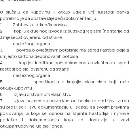
U slučaju da kupovinu ili otkup udjela vrši Kastodi banka
potrebno je da dostavi slijedeću dokumentaciju:
1. Zahtjev za otkup/kupovinu
2. kopiju aktuelnog izvoda iz sudskog registra (ne starije od
3 mjeseca) ovjerenu od strane
nadležnog organa
3. povrda o ovlaštenim potpisnicima ispred kastodi odjela
umjesto kartona deponovanih potpisa
4. kopije identifikacionih dokumenata ovlaštenika ispred
kastodi odjela, ovjerenu od strane
nadležnog organa
5. specifikacija o krajnjim vlasnicima koji traže
otkup/kupovinu
6. Izjavu o stvarnom vlasništvu
7. Izjava na memorandum Kastodi banke kojom izjavljuju da
su proslijedili svu dokumentaciju u
skladu sa svojim pravilim
poslovanja, a koja se odnosi na klijente Kastodija i njihove
podatke i
dokumentaciju koja se dostavlja u vez
otkupa/kupovine udjela Fonda.