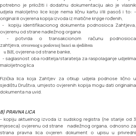
potrebno je priložiti i dodatnu dokumentaciju ako je vlasnik
udjela maloljetno lice koje nema ličnu kartu i/ili pasoš i to:
original ili ovjerena kopija izvoda iz matične knjige rođenih,
- kopiju identifikacionog dokumenta podnosioca Zahtjeva,
ovjerenu od strane nadležnog
organa
- potvrda o transakcionom računu podnosioca
zahtjeva,
otvorenog u poslovnoj banci sa sjedištem
ovjerena od strane banke,
u BiH,
- saglasnost oba roditelja/staratelja za raspolaganje udjelima
maloljetnog lica
Fizička lica koja Zahtjev za otkup udjela podnose lično u
sjedištu Društva, umjesto ovjerenih kopija mogu dati originalna
dokumenta na uvid.
B) PRAVNA LICA
- kopiju aktuelnog izvoda iz sudskog registra (ne starije od 3
mjeseca) ovjerenu od strane nadležnog organa, odnosno za
strana pravna lica ovjeren dokument o upisu u privredni