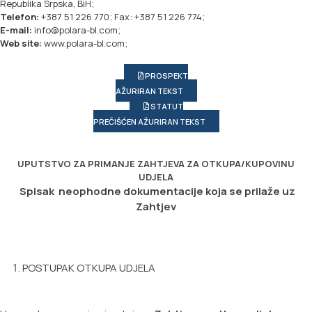
Republika Srpska, BiH;
Telefon:
+387 51 226 770; Fax: +387 51 226 774;
E-mail:
info@polara-bl.com;
Web site:
www.polara-bl.com;
PROSPEKT
AŽURIRAN TEKST
STATUT
PREČIŠĆEN AŽURIRAN TEKST
UPUTSTVO ZA PRIMANJE ZAHTJEVA ZA OTKUPA/KUPOVINU
UDJELA
Spisak neophodne dokumentacije koja se prilaže uz
Zahtjev
POSTUPAK OTKUPA UDJELA