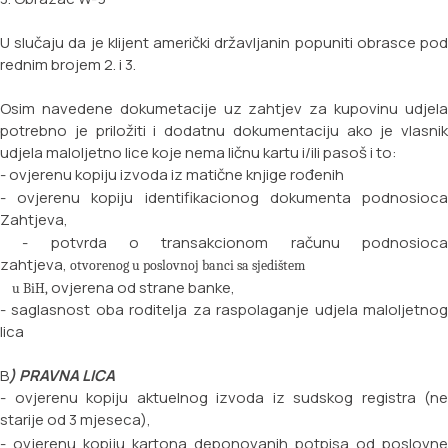
U slučaju da je klijent američki državljanin popuniti obrasce pod
rednim brojem 2. i 3.
Osim navedene dokumetacije uz zahtjev za kupovinu udjela
potrebno je priložiti i dodatnu dokumentaciju ako je vlasnik
udjela maloljetno lice koje nema ličnu kartu i/ili pasoš i to:
- ovjerenu kopiju izvoda iz matične knjige rođenih
- ovjerenu kopiju identifikacionog dokumenta podnosioca
Zahtjeva,
- potvrda o transakcionom računu podnosioca
zahtjeva,
otvorenog u poslovnoj banci sa sjedištem
ovjerena od strane banke,
u BiH,
- saglasnost oba roditelja za raspolaganje udjela maloljetnog
lica
B
) PRAVNA LICA
- ovjerenu kopiju aktuelnog izvoda iz sudskog registra (ne
starije od 3 mjeseca),
- ovjerenu kopiju kartona deponovanih potpisa od poslovne