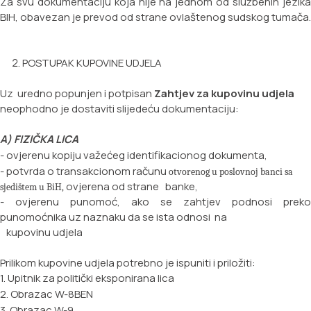
Za svu dokumentaciju koja nije na jednom od službenih jezika
BIH, obavezan je prevod od strane ovlaštenog sudskog tumača.
POSTUPAK KUPOVINE UDJELA
Uz uredno popunjen i potpisan
Zahtjev za kupovinu udjela
neophodno je dostaviti slijedeću dokumentaciju:
A) FIZIČKA LICA
- ovjerenu kopiju važećeg identifikacionog dokumenta,
- potvrda o transakcionom računu
otvorenog u poslovnoj banci sa
ovjerena od strane banke,
sjedištem u BiH,
- ovjerenu punomoć, ako se zahtjev podnosi preko
punomoćnika uz naznaku da se ista odnosi na
kupovinu udjela
Prilikom kupovine udjela potrebno je ispuniti i priložiti:
1. Upitnik za politički eksponirana lica
2. Obrazac W-8BEN
3. Obrazac W-9