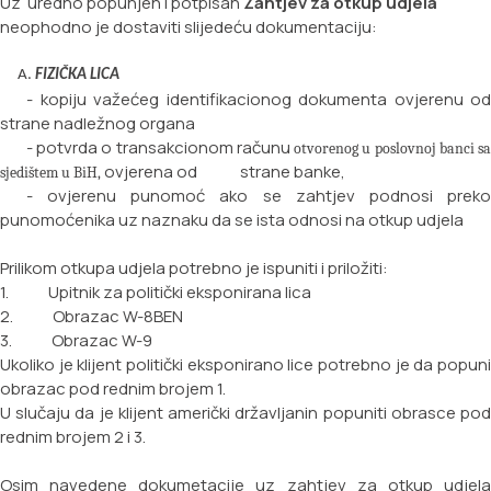
Uz uredno popunjen i potpisan
Zahtjev za otkup udjela
neophodno je dostaviti slijedeću dokumentaciju:
FIZIČKA LICA
- kopiju važećeg identifikacionog dokumenta ovjerenu od
strane nadležnog organa
- potvrda o transakcionom računu
otvorenog u poslovnoj banci s
ovjerena od strane
banke,
sjedištem u BiH,
- ovjerenu punomoć ako se zahtjev podnosi preko
punomoćenika uz naznaku da se ista odnosi na
otkup udjela
Prilikom otkupa udjela potrebno je ispuniti i priložiti:
1. Upitnik za politički eksponirana lica
2. Obrazac W-8BEN
3. Obrazac W-9
Ukoliko je klijent politički eksponirano lice potrebno je da popuni
obrazac pod rednim brojem 1.
U slučaju da je klijent američki državljanin popuniti obrasce pod
rednim brojem 2 i 3.
Osim navedene dokumetacije uz zahtjev za otkup udjela