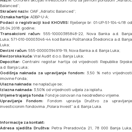
Naziv:
Otvoreni akcijski investicioni fond sa javnom ponudom „Adriatic
Balanced“;
Skraćeni naziv:
OAIF „Adriatic Balanced“;
Oznaka hartije:
ADBP-U-A;
Podaci o registraciji kod KHOVRS:
Rješenje br: 01-UP-51-104-4/18 od
26.04.2018. godine;
Transakcioni račun:
555-10000385848-22, Nova Banka a.d. Banj
Luka; 571-010-00003046-44 kod Banka Poštanska Štedionica a.d. Banja
Luka;
Devizni račun:
555-00000394919-19, Nova Banka a.d. Banja Luka;
Revizorska kuća:
Vral Audit d.o.o. Banja Luka;
Depozitar:
Centralni registar hartija od vrijednosti Republike Srpske
a.d. Banja Luka;
Godišnja naknada za upravljanje fondom:
3,50 % neto vrijednosti
imovine Fonda;
Ulazna naknada:
ne naplaćuje se;
Izlazna naknada:
3,50% od vrijednosti udjela za isplatu.
Vrijeme trajanja fonda:
Fond je osnovan na neodređeno vrijeme.
Upravljanje Fondom:
Fondom upravlja Društvo za upravljanj
investicionim fondovima „Polara Invest“ a.d. Banja Luka.
Informacije za kontakt:
Adresa sjedišta Društva:
Petra Preradovića 21., 78 000 Banja Luka,