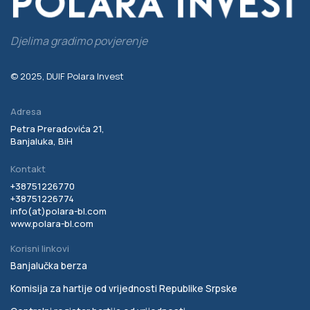
Djelima gradimo povjerenje
© 2025, DUIF Polara Invest
Adresa
Petra Preradovića 21,
Banjaluka, BiH
Kontakt
+38751226770
+38751226774
info(at)
polara-bl.com
www.polara-bl.com
Korisni linkovi
Banjalučka berza
Komisija za hartije od vrijednosti Republike Srpske