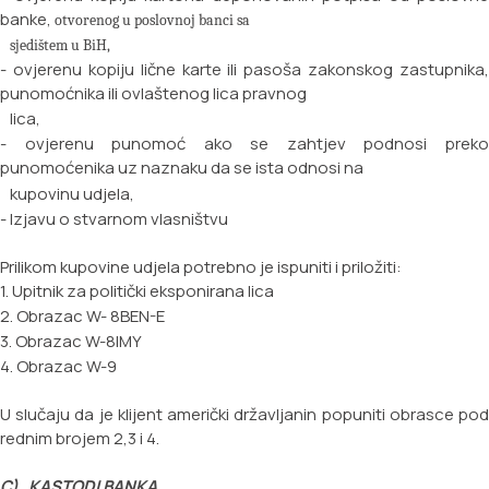
banke,
otvorenog u poslovnoj banci sa
sjedi
štem u BiH,
- ovjerenu kopiju lične karte ili pasoša zakonskog zastupnika,
punomoćnika ili ovlaštenog lica pravnog
lica,
- ovjerenu punomoć ako se zahtjev podnosi preko
punomoćenika uz naznaku da se ista odnosi na
kupovinu udjela,
- Izjavu o stvarnom vlasništvu
Prilikom kupovine udjela potrebno je ispuniti i priložiti:
1. Upitnik za politički eksponirana lica
2. Obrazac W- 8BEN-E
3. Obrazac W-8IMY
4. Obrazac W-9
U slučaju da je klijent američki državljanin popuniti obrasce pod
rednim brojem 2,3 i 4.
C) KASTODI BANKA