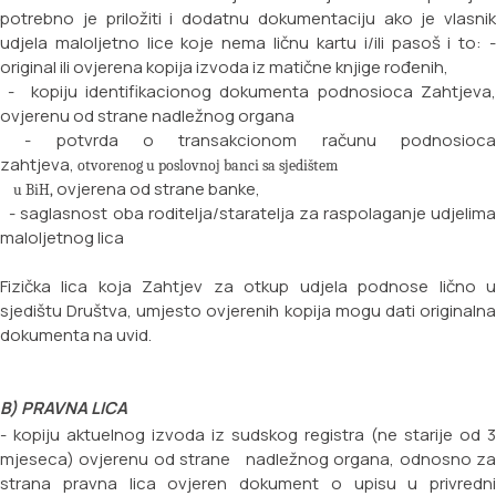
potrebno je priložiti i dodatnu dokumentaciju ako je vlasnik
udjela maloljetno lice koje nema ličnu kartu i/ili pasoš i to:
original ili ovjerena kopija izvoda iz matične knjige rođenih,
- kopiju identifikacionog dokumenta podnosioca Zahtjeva,
ovjerenu od strane nadležnog
organa
- potvrda o transakcionom računu podnosioca
zahtjeva,
otvorenog u poslovnoj banci sa sjedištem
ovjerena od strane banke,
u BiH,
- saglasnost oba roditelja/staratelja za raspolaganje udjelima
maloljetnog lica
Fizička lica koja Zahtjev za otkup udjela podnose lično u
sjedištu Društva, umjesto ovjerenih kopija mogu dati originalna
dokumenta na uvid.
B) PRAVNA LICA
- kopiju aktuelnog izvoda iz sudskog registra (ne starije od 3
mjeseca) ovjerenu od strane nadležnog organa, odnosno za
strana pravna lica ovjeren dokument o upisu u privredni