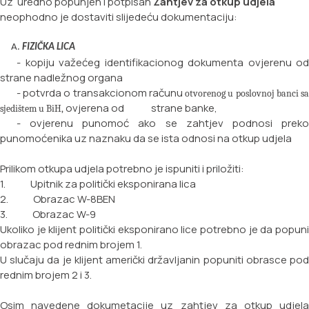
Uz uredno popunjen i potpisan
Zahtjev za otkup udjela
neophodno je dostaviti slijedeću dokumentaciju:
FIZIČKA LICA
- kopiju važećeg identifikacionog dokumenta ovjerenu od
strane nadležnog organa
- potvrda o transakcionom računu
otvorenog u poslovnoj banci s
ovjerena od strane
banke,
sjedištem u BiH,
- ovjerenu punomoć ako se zahtjev podnosi preko
punomoćenika uz naznaku da se ista odnosi na
otkup udjela
Prilikom otkupa udjela potrebno je ispuniti i priložiti:
1. Upitnik za politički eksponirana lica
2. Obrazac W-8BEN
3. Obrazac W-9
Ukoliko je klijent politički eksponirano lice potrebno je da popuni
obrazac pod rednim brojem 1.
U slučaju da je klijent američki državljanin popuniti obrasce pod
rednim brojem 2 i 3.
Osim navedene dokumetacije uz zahtjev za otkup udjela