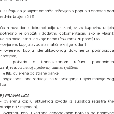
U slučaju da je klijent američki državljanin popuniti obrasce pod
rednim brojem 2. i 3.
Osim navedene dokumetacije uz zahtjev za kupovinu udjela
potrebno je priložiti i dodatnu dokumentaciju ako je vlasnik
udjela maloljetno lice koje nema ličnu kartu i/ili pasoš i to:
- ovjerenu kopiju izvoda iz matične knjige rođenih
- ovjerenu kopiju identifikacionog dokumenta podnosioca
Zahtjeva,
- potvrda o transakcionom računu podnosioca
zahtjeva,
otvorenog u poslovnoj banci sa sjedištem
ovjerena od strane banke,
u BiH,
- saglasnost oba roditelja za raspolaganje udjela maloljetnog
lica
B
) PRAVNA LICA
- ovjerenu kopiju aktuelnog izvoda iz sudskog registra (ne
starije od 3 mjeseca),
- ovjerenu kopiju kartona deponovanih potpisa od poslovne