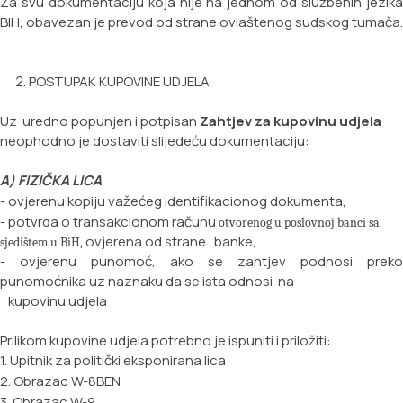
Za svu dokumentaciju koja nije na jednom od službenih jezika
BIH, obavezan je prevod od strane ovlaštenog sudskog tumača.
POSTUPAK KUPOVINE UDJELA
Uz uredno popunjen i potpisan
Zahtjev za kupovinu udjela
neophodno je dostaviti slijedeću dokumentaciju:
A) FIZIČKA LICA
- ovjerenu kopiju važećeg identifikacionog dokumenta,
- potvrda o transakcionom računu
otvorenog u poslovnoj banci sa
ovjerena od strane banke,
sjedištem u BiH,
- ovjerenu punomoć, ako se zahtjev podnosi preko
punomoćnika uz naznaku da se ista odnosi na
kupovinu udjela
Prilikom kupovine udjela potrebno je ispuniti i priložiti:
1. Upitnik za politički eksponirana lica
2. Obrazac W-8BEN
3. Obrazac W-9