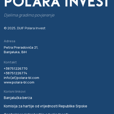
Djelima gradimo povjerenje
© 2025, DUIF Polara Invest
Adresa
Petra Preradovića 21,
Banjaluka, BiH
Kontakt
+38751226770
+38751226774
info(at)
polara-bl.com
www.polara-bl.com
Korisni linkovi
Banjalučka berza
Komisija za hartije od vrijednosti Republike Srpske