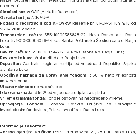
Naziv:
Otvoreni akcijski investicioni fond sa javnom ponudom „Adriatic
Balanced“;
Skraćeni naziv:
OAIF „Adriatic Balanced“;
Oznaka hartije:
ADBP-U-A;
Podaci o registraciji kod KHOVRS:
Rješenje br: 01-UP-51-104-4/18 od
26.04.2018. godine;
Transakcioni račun:
555-10000385848-22, Nova Banka a.d. Banj
Luka; 571-010-00003046-44 kod Banka Poštanska Štedionica a.d. Banja
Luka;
Devizni račun:
555-00000394919-19, Nova Banka a.d. Banja Luka;
Revizorska kuća:
Vral Audit d.o.o. Banja Luka;
Depozitar:
Centralni registar hartija od vrijednosti Republike Srpske
a.d. Banja Luka;
Godišnja naknada za upravljanje fondom:
3,50 % neto vrijednosti
imovine Fonda;
Ulazna naknada:
ne naplaćuje se;
Izlazna naknada:
3,50% od vrijednosti udjela za isplatu.
Vrijeme trajanja fonda:
Fond je osnovan na neodređeno vrijeme.
Upravljanje Fondom:
Fondom upravlja Društvo za upravljanj
investicionim fondovima „Polara Invest“ a.d. Banja Luka.
Informacije za kontakt:
Adresa sjedišta Društva:
Petra Preradovića 21., 78 000 Banja Luka,