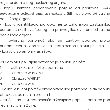
registar
domicilnog nadležnog organa,
- kopiju kartona deponovanih potpisa od poslovne
banke
ovjerenu od stran
(otvorenog u poslovnoj banci sa sjedištem
u BiH),
nadležnog organa,
- kopiju identifikacionog dokumenta zakonskog zastupnika,
punomoćnika ili ovlaštenog lica
pravnog lica ovjerenu od strane
nadležnog organa,
- ovjerenu punomoć ako se zahtjev podnosi preko
punomoćenika uz naznaku da se ista odnosi na
otkup udjela,
- Izjavu o stvarnom vlasništvu,
Prilikom otkupa udjela potrebno je ispuniti i priložiti:
1. Upitnik za politički eksponirana lica
2. Obrazac W-8BEN-E
3. Obrazac W-8IMY
4. Obrazac W-9
Ukoliko je klijent politički eksponirano lice potrebno je da popuni
obrazac pod rednim brojem 1.
U slučaju da je klijent američki državljanin popuniti obrasce pod
rednim brojem 2,3 i 4.