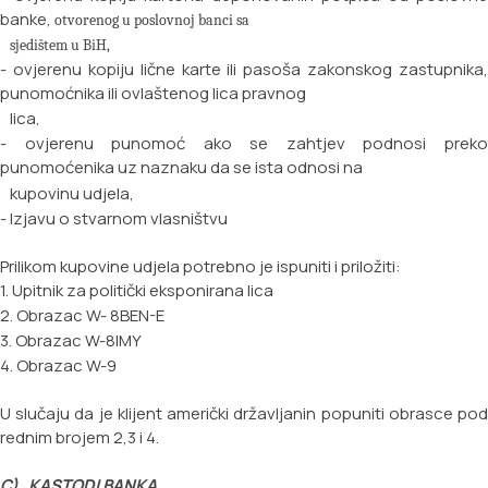
banke,
otvorenog u poslovnoj banci sa
sjedi
štem u BiH,
- ovjerenu kopiju lične karte ili pasoša zakonskog zastupnika,
punomoćnika ili ovlaštenog lica pravnog
lica,
- ovjerenu punomoć ako se zahtjev podnosi preko
punomoćenika uz naznaku da se ista odnosi na
kupovinu udjela,
- Izjavu o stvarnom vlasništvu
Prilikom kupovine udjela potrebno je ispuniti i priložiti:
1. Upitnik za politički eksponirana lica
2. Obrazac W- 8BEN-E
3. Obrazac W-8IMY
4. Obrazac W-9
U slučaju da je klijent američki državljanin popuniti obrasce pod
rednim brojem 2,3 i 4.
C) KASTODI BANKA