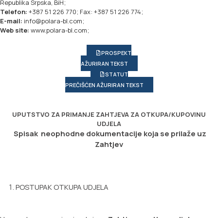
Republika Srpska, BiH;
Telefon:
+387 51 226 770; Fax: +387 51 226 774;
E-mail:
info@polara-bl.com;
Web site:
www.polara-bl.com;
PROSPEKT
AŽURIRAN TEKST
STATUT
PREČIŠĆEN AŽURIRAN TEKST
UPUTSTVO ZA PRIMANJE ZAHTJEVA ZA OTKUPA/KUPOVINU
UDJELA
Spisak neophodne dokumentacije koja se prilaže uz
Zahtjev
POSTUPAK OTKUPA UDJELA