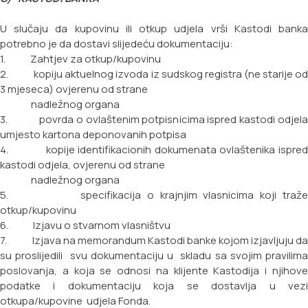
U slučaju da kupovinu ili otkup udjela vrši Kastodi banka
potrebno je da dostavi slijedeću dokumentaciju:
1. Zahtjev za otkup/kupovinu
2. kopiju aktuelnog izvoda iz sudskog registra (ne starije od
3 mjeseca) ovjerenu od strane
nadležnog organa
3. povrda o ovlaštenim potpisnicima ispred kastodi odjela
umjesto kartona deponovanih potpisa
4. kopije identifikacionih dokumenata ovlaštenika ispred
kastodi odjela, ovjerenu od strane
nadležnog organa
5. specifikacija o krajnjim vlasnicima koji traže
otkup/kupovinu
6. Izjavu o stvarnom vlasništvu
7. Izjava na memorandum Kastodi banke kojom izjavljuju da
su proslijedili svu dokumentaciju u
skladu sa svojim pravilim
poslovanja, a koja se odnosi na klijente Kastodija i njihove
podatke i
dokumentaciju koja se dostavlja u vez
otkupa/kupovine udjela Fonda.